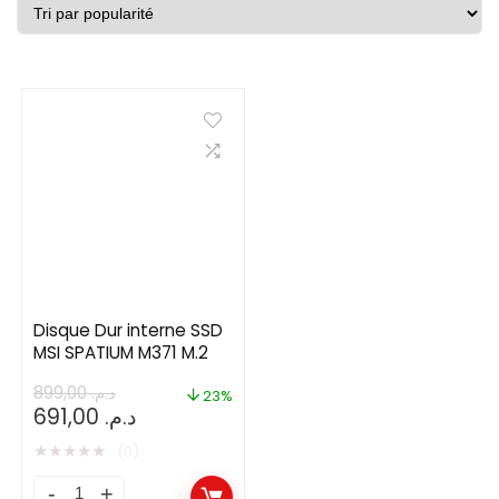
Disque Dur interne SSD
MSI SPATIUM M371 M.2
899,00
د.م.
23%
Le
Le
691,00
د.م.
prix
prix
★
★
★
★
★
(0)
initial
actuel
était :
est :
Disque