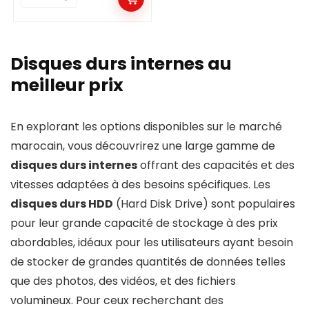
د.م. 691,00.
د.م. 899,00.
Dur
interne
SSD
Disques durs internes au
MSI
meilleur prix
SPATIUM
M371
En explorant les options disponibles sur le marché
M.2
marocain, vous découvrirez une large gamme de
quantity
disques durs internes
offrant des capacités et des
vitesses adaptées à des besoins spécifiques. Les
disques durs HDD
(Hard Disk Drive) sont populaires
pour leur grande capacité de stockage à des prix
abordables, idéaux pour les utilisateurs ayant besoin
de stocker de grandes quantités de données telles
que des photos, des vidéos, et des fichiers
volumineux. Pour ceux recherchant des