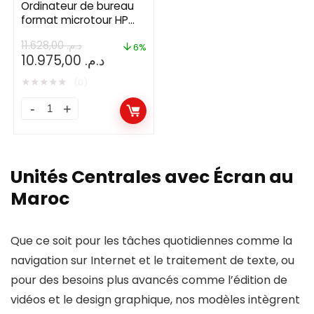
Ordinateur de bureau
format microtour HP
ProDesk 400 G7
11.628,00
د.م.
6%
Le
Le
10.975,00
د.م.
prix
prix
★
★
★
★
★
(0)
initial
actuel
était :
est :
Ordinateur
د.م. 10.975,00.
د.م. 11.628,00.
de
bureau
format
Unités Centrales avec Écran au
microtour
Maroc
HP
ProDesk
Que ce soit pour les tâches quotidiennes comme la
400
navigation sur Internet et le traitement de texte, ou
G7
pour des besoins plus avancés comme l’édition de
quantity
vidéos et le design graphique, nos modèles intègrent