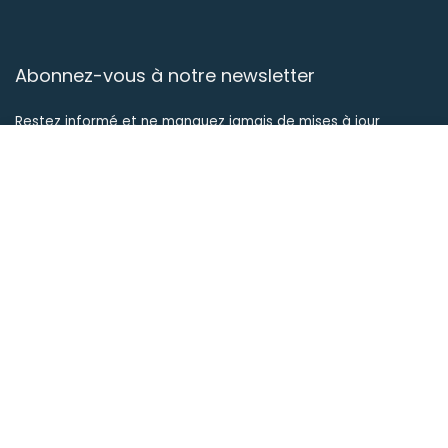
Abonnez-vous à notre newsletter
Restez informé et ne manquez jamais de mises à jour
passionnantes, d’offres exclusives et d’informations
précieuses.
Suivez-nous