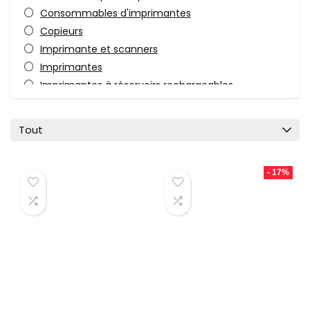
Consommables d'imprimantes
Copieurs
Imprimante et scanners
Imprimantes
Imprimantes à réservoirs rechargeables
Imprimantes jet d'encre
Imprimantes laser
Tout
Imprimantes laser noir et blanc
Photo et Vidéo
- 17%
Toners pour imprimantes
Toutes les catégories