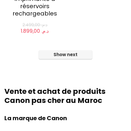
réservoirs
rechargeables
2.499,00
د.م.
Le
Le
1.899,00
د.م.
prix
prix
initial
actuel
était :
est :
د.م. 1.899,00.
د.م. 2.499,00.
Show next
Vente et achat de produits
Canon pas cher au Maroc
La marque de Canon