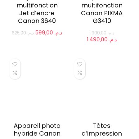
multifonction
multifonction
Jet d’encre
Canon PIXMA
Canon 3640
G3410
Le
Le
599,00
د.م.
625,00
د.م.
1.900,00
د.م.
prix
prix
Le
Le
1.490,00
د.م.
initial
actuel
prix
prix
était :
est :
initial
actuel
د.م. 599,00.
د.م. 625,00.
était :
est :
د.م. 1.900,00.
Appareil photo
Têtes
hybride Canon
d’impression