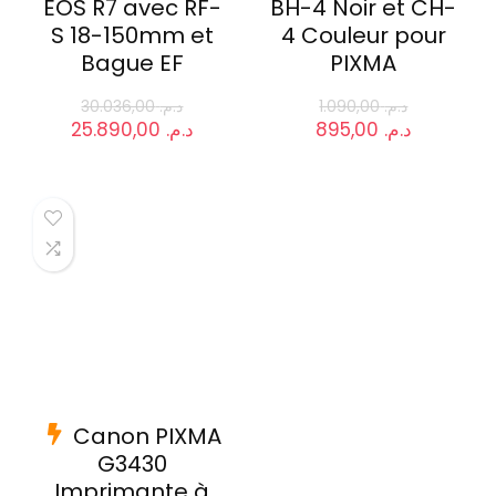
EOS R7 avec RF-
BH-4 Noir et CH-
S 18-150mm et
4 Couleur pour
Bague EF
PIXMA
30.036,00
د.م.
1.090,00
د.م.
Le
Le
Le
Le
25.890,00
د.م.
895,00
د.م.
prix
prix
prix
prix
initial
actuel
initial
actuel
était :
est :
était :
est :
د.م. 1.090,00.
د.م. 25.890,00.
د.م. 30.036,00.
Canon PIXMA
G3430
Imprimante à