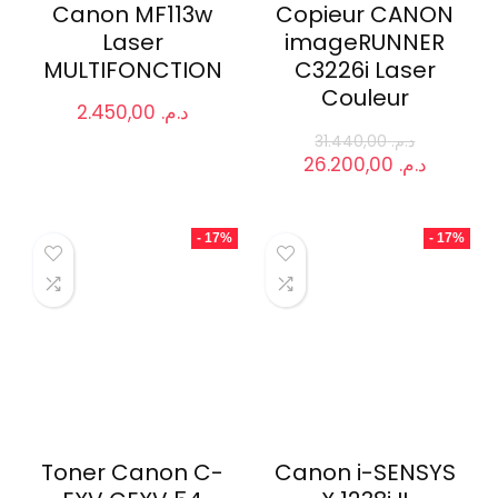
Canon MF113w
Copieur CANON
Laser
imageRUNNER
MULTIFONCTION
C3226i Laser
Couleur
2.450,00
د.م.
31.440,00
د.م.
Le
Le
26.200,00
د.م.
prix
prix
initial
actuel
était :
est :
- 17%
- 17%
د.م. 31.440,00.
Toner Canon C-
Canon i-SENSYS