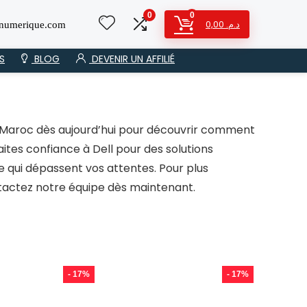
0
0
0,00
د.م.
numerique.com
S
BLOG
DEVENIR UN AFFILIÉ
u Maroc dès aujourd’hui pour découvrir comment
ites confiance à Dell pour des solutions
 qui dépassent vos attentes. Pour plus
tactez notre équipe dès maintenant.
- 17%
- 17%