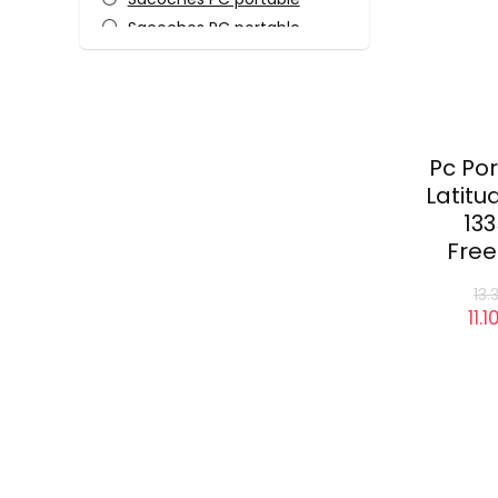
Sacoches PC portable
Stations d’accueil
Unités centrales seules
Toutes les catégories
Pc Po
Latitu
133
Free
Le
pri
init
éta