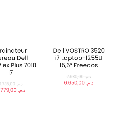
rdinateur
Dell VOSTRO 3520
ureau Dell
i7 Laptop-1255U
lex Plus 7010
15,6″ Freedos
i7
7.980,00
د.م.
Le
Le
6.650,00
د.م.
11.735,00
د.م.
prix
prix
e
Le
9.779,00
د.م.
initial
actuel
rix
prix
était :
est :
itial
actuel
د.م. 6.650,00.
د.م. 7.980,00.
ait :
est :
د.م. 9.779,00.
د.م. 11.735,00.