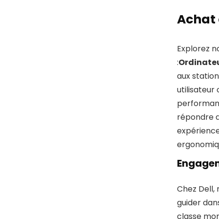
Achat 
Explorez n
:
Ordinateu
aux statio
utilisateur
performanc
répondre a
expérience
ergonomiqu
Engageme
Chez Dell,
guider dans
classe mond