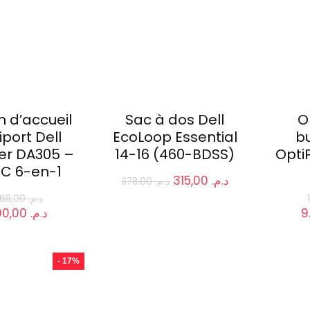
n d’accueil
Sac à dos Dell
O
iport Dell
EcoLoop Essential
b
er DA305 –
14-16 (460-BDSS)
OptiP
C 6-en-1
Le
Le
315,00
د.م.
378,00
د.م.
prix
prix
2.268,00
د.م.
initial
actuel
Le
L
1.890,00
د.م.
était :
est :
x
prix
p
د.م. 315,00.
د.م. 378,00.
ial
actuel
in
t :
est :
ét
- 17%
د.م. 1.890,00.
د.م. 2.268,00.