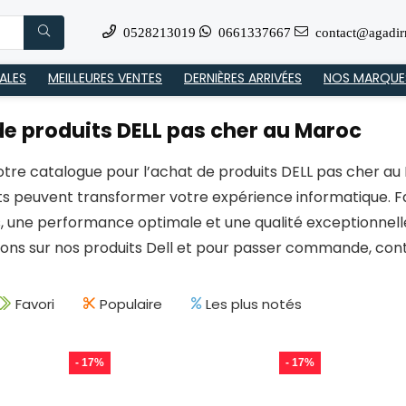
0528213019
0661337667
contact@agadir
ALES
MEILLEURES VENTES
DERNIÈRES ARRIVÉES
NOS MARQUE
e produits DELL pas cher au Maroc
otre catalogue pour l’achat de produits DELL pas cher a
ts peuvent transformer votre expérience informatique. Fa
, une performance optimale et une qualité exceptionnelle
ions sur nos produits Dell et pour passer commande, con
Favori
Populaire
Les plus notés
- 17%
- 17%