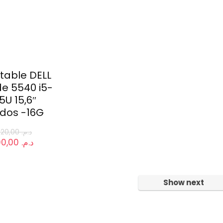
rtable DELL
de 5540 i5-
5U 15,6″
dos -16G
13.320,00
د.م.
Le
11.100,00
د.م.
x
prix
ial
actuel
it :
est :
د.م. 11.100,00.
د.م. 13.320,00.
Show next