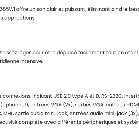
85Wi offre un son clair et puissant, éliminant ainsi le bes
s applications.
st assez léger pour être déplacé facilement tout en étant
idienne intensive.
connexions, incluant USB 2.0 type A et B, RS-232C, Inter
/n (optionnel), entrées VGA (2x), sorties VGA, entrées HDMI
 MHL, sortie audio mini-jack, entrées audio mini-jack (3x),
nectivité complète avec différents périphériques et syst