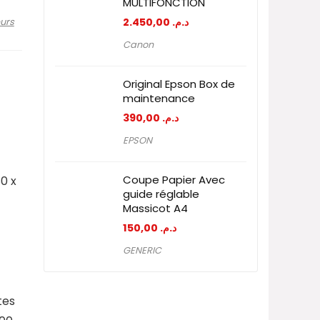
MULTIFONCTION
2.450,00
د.م.
urs
Canon
Original Epson Box de
maintenance
390,00
د.م.
EPSON
Coupe Papier Avec
0 x
guide réglable
Massicot A4
150,00
د.م.
GENERIC
tes