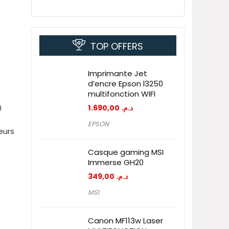
TOP OFFERS
Imprimante Jet
d’encre Epson l3250
multifonction WIFI
1.690,00
د.م.
0
EPSON
eurs
Casque gaming MSI
Immerse GH20
349,00
د.م.
MSI
Canon MF113w Laser