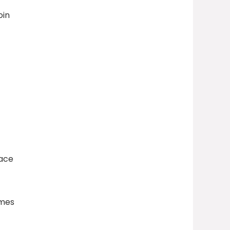
oin
face
èmes