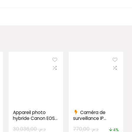
Appareil photo
Caméra de
hybride Canon EOS
surveillance IP
R7 avec RF-S 18-
HIKVISION Fixed
30.036,00
د.م.
770,00
د.م.
150mm et Bague EF
Bullet 5 MP
4%