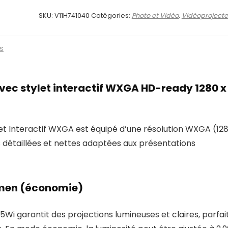
SKU:
V11H741040
Catégories:
Photo et Vidéo
,
Vidéoprojecte
s
ec stylet interactif WXGA HD-ready 1280 x
t Interactif WXGA est équipé d’une résolution WXGA (128
s détaillées et nettes adaptées aux présentations
umen (économie)
Wi garantit des projections lumineuses et claires, parfai