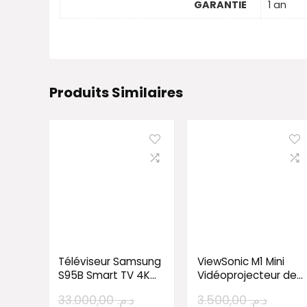
GARANTIE
1 an
Produits Similaires
Téléviseur Samsung
ViewSonic M1 Mini
S95B Smart TV 4K
Vidéoprojecteur de
OLED 65″
poche WVGA
33.000,00
د.م.
3.500,00
د.م.
(QE65S95BATXTK)