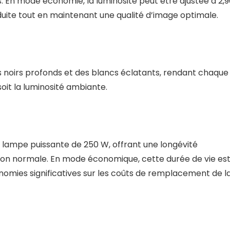
En mode économie, la luminosité peut être ajustée à 2,
ite tout en maintenant une qualité d’image optimale.
s noirs profonds et des blancs éclatants, rendant chaque
 soit la luminosité ambiante.
lampe puissante de 250 W, offrant une longévité
ation normale. En mode économique, cette durée de vie es
omies significatives sur les coûts de remplacement de l