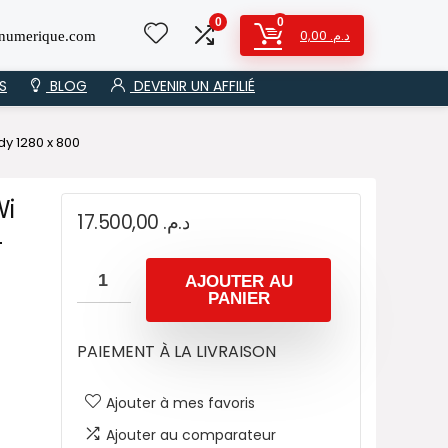
0
0
0,00
د.م.
numerique.com
S
BLOG
DEVENIR UN AFFILIÉ
y 1280 x 800
Wi
17.500,00
د.م.
-
AJOUTER AU
PANIER
PAIEMENT À LA LIVRAISON
Ajouter à mes favoris
Ajouter au comparateur