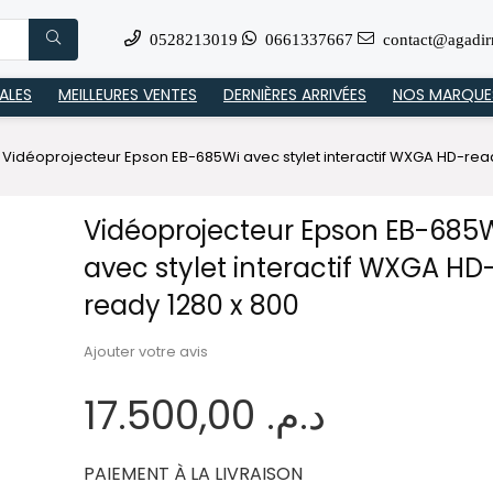
0528213019
0661337667
contact@agadir
ALES
MEILLEURES VENTES
DERNIÈRES ARRIVÉES
NOS MARQUE
Vidéoprojecteur Epson EB-685Wi avec stylet interactif WXGA HD-read
Vidéoprojecteur Epson EB-685
avec stylet interactif WXGA HD
ready 1280 x 800
Ajouter votre avis
17.500,00
د.م.
PAIEMENT À LA LIVRAISON